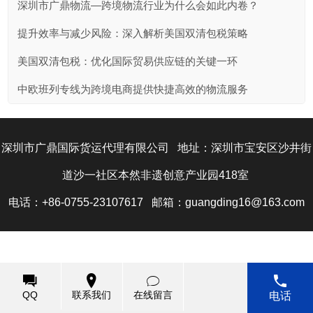
深圳市广鼎物流—跨境物流行业为什么会如此内卷？
提升效率与减少风险：深入解析美国双清包税策略
美国双清包税：优化国际贸易供应链的关键一环
中欧班列专线为跨境电商提供快捷高效的物流服务
深圳市广鼎国际货运代理有限公司 地址：深圳市宝安区沙井街
道沙一社区本然非遗创意产业园418室
电话：+86-0755-23107617 邮箱：guangding16@163.com
Copyright@2014 深圳市广鼎国际货运代理有限公司 版权所有
网站ICP备案号：
粤ICP备2023142972号-1
QQ
联系我们
在线留言
电话
技术支持：
建站专家
|
中科商务网
|
网站管理