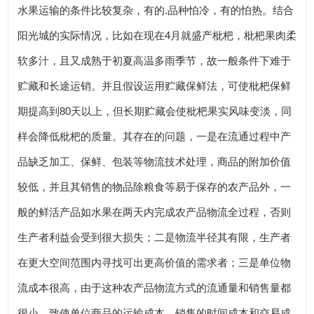
水果运输的条件比较复杂，有的.品种怕冷，有的怕热。结合
阳光城的实际情况，比如在现在4月就盛产枇杷，枇杷果肉柔
软多汁，且又成熟于初夏高温多雨季节，故一般条件下难于
贮藏和长途运销。并且假设运用贮藏保鲜法，可使枇杷保鲜
期提高到80天以上，但长期贮藏会使枇杷果实风味变淡，同
样会降低枇杷的质量。其存在的问题，一是在流通过程中产
品缺乏加工、保鲜、包装等物流技术处理，商品的附加价值
较低，并且其销售的物品除粮食等易于保存的农产品外，一
般的鲜活产品如水果在两天内完成农产品物流全过程，否则
生产者利益会受到很大损失；二是物流半径其有限，生产者
在更大空间范围内寻找可出更高价值的需求者；三是单位物
流成本很高，由于这种农产品物流方式的流通量和销售量都
很小，致使单位商品的运输成本、销售的时间成本和交易成