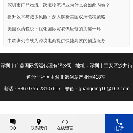
深圳市广鼎物流—跨境物流行业为什么会如此内卷？
提升效率与减少风险：深入解析美国双清包税策略
美国双清包税：优化国际贸易供应链的关键一环
中欧班列专线为跨境电商提供快捷高效的物流服务
深圳市广鼎国际货运代理有限公司 地址：深圳市宝安区沙井街
道沙一社区本然非遗创意产业园418室
电话：+86-0755-23107617 邮箱：guangding16@163.com
Copyright@2014 深圳市广鼎国际货运代理有限公司 版权所有
网站ICP备案号：
粤ICP备2023142972号-1
QQ
联系我们
在线留言
电话
技术支持：
建站专家
|
中科商务网
|
网站管理